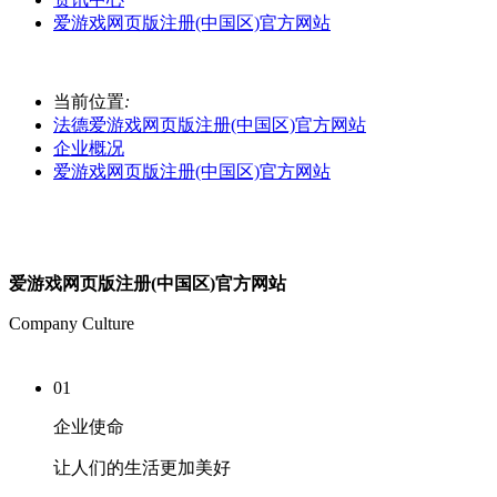
爱游戏网页版注册(中国区)官方网站
当前位置
:
法德爱游戏网页版注册(中国区)官方网站
企业概况
爱游戏网页版注册(中国区)官方网站
爱游戏网页版注册(中国区)官方网站
Company Culture
01
企业使命
让人们的生活更加美好