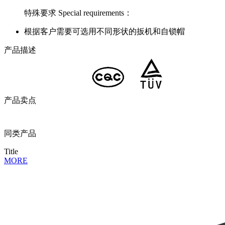
特殊要求 Special requirements：
根据客户需要可选用不同形状的扳机和自锁帽
产品描述
产品卖点
同类产品
Title
MORE