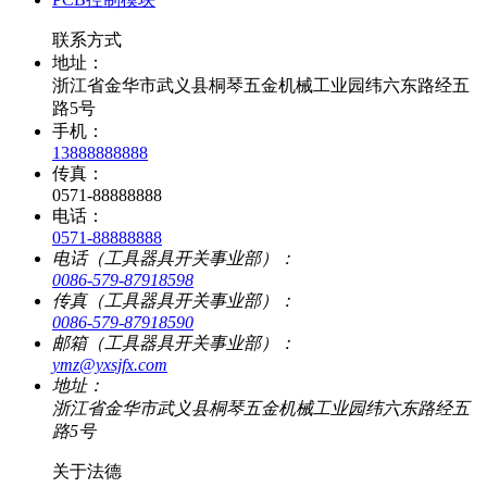
联系方式
地址：
浙江省金华市武义县桐琴五金机械工业园纬六东路经五
路5号
手机：
13888888888
传真：
0571-88888888
电话：
0571-88888888
电话（工具器具开关事业部）：
0086-579-87918598
传真（工具器具开关事业部）：
0086-579-87918590
邮箱（工具器具开关事业部）：
ymz@yxsjfx.com
地址：
浙江省金华市武义县桐琴五金机械工业园纬六东路经五
路5号
关于法德