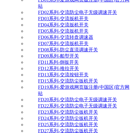
站
FD02系列-交流防尘电子无级调速开关
FD03系列-交流扳机开关
FD04系列-交流扳机开关
FD05系列-交流扳机开关
FD06系列-交流转盘调速器
FD07系列-交流扳机开关
FD08系列-防尘直流调速开关
FD09系列-船型开关
FD11系列-倒扳开关
FD12系列-推拉开关
FD13系列-交流按钮开关
FD15系列-交流防尘扳机开关
FD19系列-爱游戏网页版注册(中国区)官方网
站
FD20系列-交流防尘电子无级调速开关
FD22系列-交流防尘电子无级调速开关
FD23系列-交流防尘扳机开关
FD24系列-交流防尘扳机开关
FD25系列-交流防尘扳机开关
FD27系列-交流防尘扳机开关