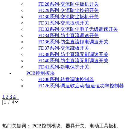
FD28系列-交流防尘扳机开关
FD29系列-交流防尘按钮开关
FD30系列-交流防尘扳机开关
FD31系列-交流扳机开关
FD32系列-交流防尘电子无级调速开关
FD34系列-防尘直流调速开关
FD36系列-防尘直流锂电调速开关
FD37系列-交流跷板开关
FD38系列-防尘直流无刷调速开关
FD40系列-防尘直流无刷调速开关
FD41系列-断电保护开关
PCB控制模块
FD06系列-转盘调速控制器
FD26系列-调速软启动/恒速恒功率控制器
1
2
3
4
热门关键词： PCB控制模块、器具开关、电动工具扳机