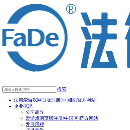
搜索
法德爱游戏网页版注册(中国区)官方网站
企业概况
公司简介
爱游戏网页版注册(中国区)官方网站
发展历程