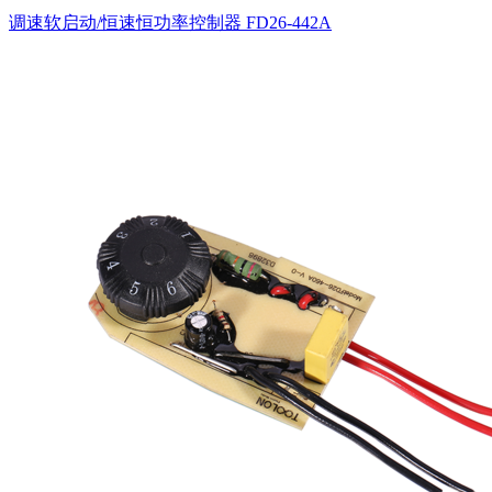
调速软启动/恒速恒功率控制器
FD26-442A