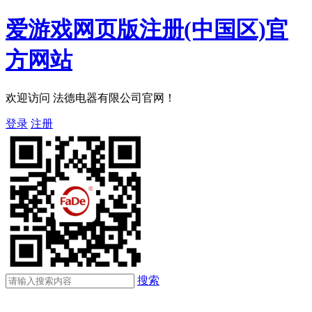
爱游戏网页版注册(中国区)官
方网站
欢迎访问 法德电器有限公司官网！
登录
注册
搜索