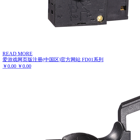
READ MORE
爱游戏网页版注册(中国区)官方网站 FD01系列
￥
0.00
￥
0.00