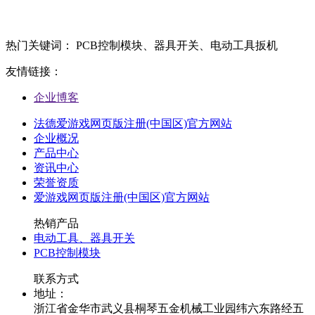
热门关键词： PCB控制模块、器具开关、电动工具扳机
友情链接：
企业博客
法德爱游戏网页版注册(中国区)官方网站
企业概况
产品中心
资讯中心
荣誉资质
爱游戏网页版注册(中国区)官方网站
热销产品
电动工具、器具开关
PCB控制模块
联系方式
地址：
浙江省金华市武义县桐琴五金机械工业园纬六东路经五