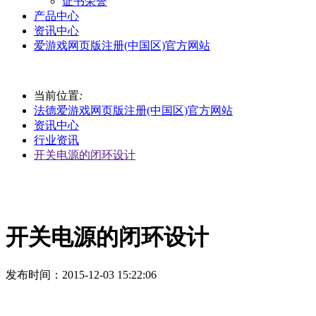
证书荣誉
产品中心
资讯中心
爱游戏网页版注册(中国区)官方网站
当前位置
:
法德爱游戏网页版注册(中国区)官方网站
资讯中心
行业资讯
开关电源的闭环设计
开关电源的闭环设计
发布时间
：2015-12-03 15:22:06