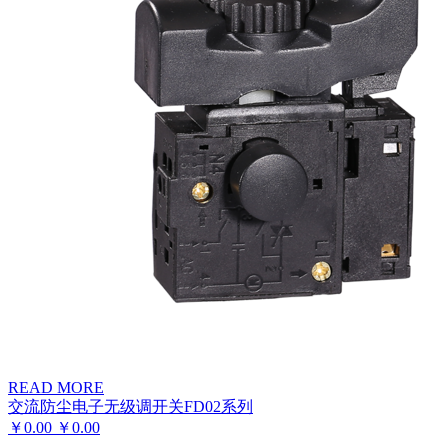
READ MORE
交流防尘电子无级调开关FD02系列
￥
0.00
￥
0.00