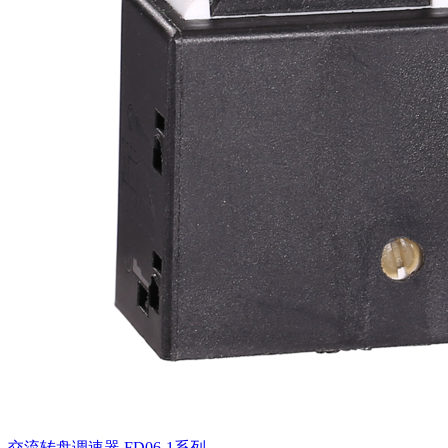
交流转盘调速器
FD06-1系列