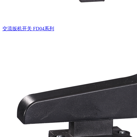
交流扳机开关
FD04系列