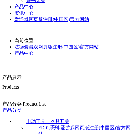
证书荣誉
产品中心
资讯中心
爱游戏网页版注册(中国区)官方网站
当前位置
:
法德爱游戏网页版注册(中国区)官方网站
产品中心
产品展示
Products
产品分类 Product List
产品分类
电动工具、器具开关
FD01系列-爱游戏网页版注册(中国区)官方网
站