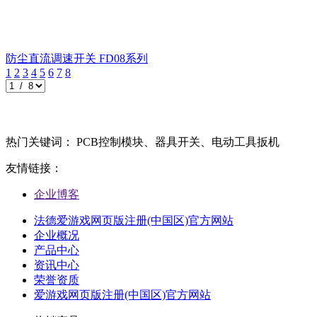
防尘直流调速开关
FD08系列
1
2
3
4
5
6
7
8
热门关键词： PCB控制模块、器具开关、电动工具扳机
友情链接：
企业博客
法德爱游戏网页版注册(中国区)官方网站
企业概况
产品中心
资讯中心
荣誉资质
爱游戏网页版注册(中国区)官方网站