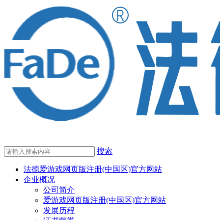
搜索
法德爱游戏网页版注册(中国区)官方网站
企业概况
公司简介
爱游戏网页版注册(中国区)官方网站
发展历程