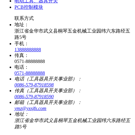
电动工具、器具开关
PCB控制模块
联系方式
地址：
浙江省金华市武义县桐琴五金机械工业园纬六东路经五
路5号
手机：
13888888888
传真：
0571-88888888
电话：
0571-88888888
电话（工具器具开关事业部）：
0086-579-87918598
传真（工具器具开关事业部）：
0086-579-87918590
邮箱（工具器具开关事业部）：
ymz@yxsjfx.com
地址：
浙江省金华市武义县桐琴五金机械工业园纬六东路经五
路5号