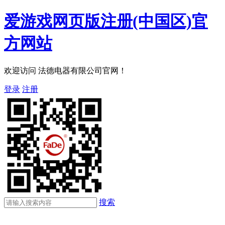
爱游戏网页版注册(中国区)官
方网站
欢迎访问 法德电器有限公司官网！
登录
注册
搜索