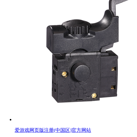
爱游戏网页版注册(中国区)官方网站