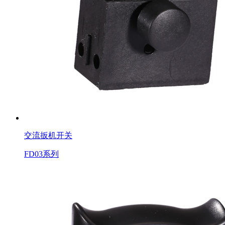
交流扳机开关
FD03系列