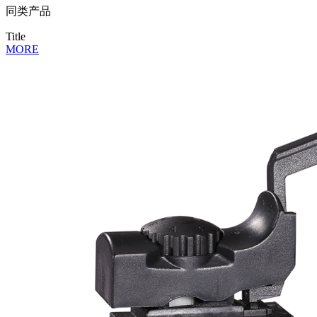
同类产品
Title
MORE