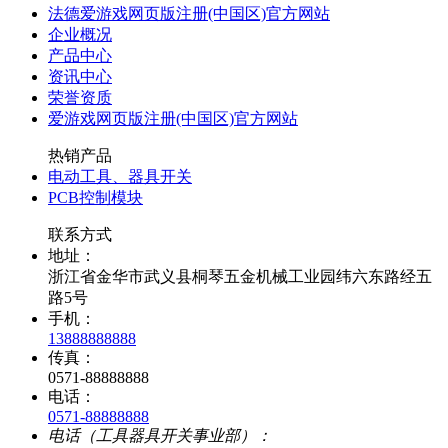
法德爱游戏网页版注册(中国区)官方网站
企业概况
产品中心
资讯中心
荣誉资质
爱游戏网页版注册(中国区)官方网站
热销产品
电动工具、器具开关
PCB控制模块
联系方式
地址：
浙江省金华市武义县桐琴五金机械工业园纬六东路经五
路5号
手机：
13888888888
传真：
0571-88888888
电话：
0571-88888888
电话（工具器具开关事业部）：