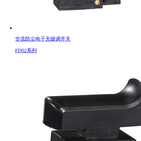
交流防尘电子无级调开关
FD02系列