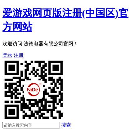
爱游戏网页版注册(中国区)官
方网站
欢迎访问 法德电器有限公司官网！
登录
注册
搜索