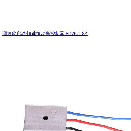
调速软启动/恒速恒功率控制器
FD26-118A