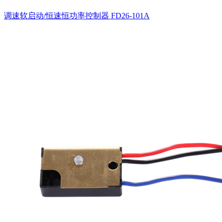
调速软启动/恒速恒功率控制器
FD26-101A