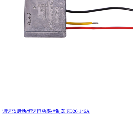
调速软启动/恒速恒功率控制器
FD26-146A