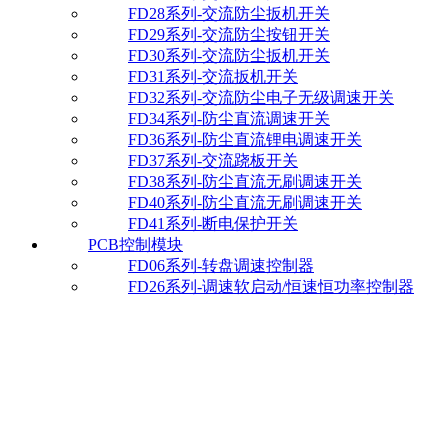
FD28系列-交流防尘扳机开关
FD29系列-交流防尘按钮开关
FD30系列-交流防尘扳机开关
FD31系列-交流扳机开关
FD32系列-交流防尘电子无级调速开关
FD34系列-防尘直流调速开关
FD36系列-防尘直流锂电调速开关
FD37系列-交流跷板开关
FD38系列-防尘直流无刷调速开关
FD40系列-防尘直流无刷调速开关
FD41系列-断电保护开关
PCB控制模块
FD06系列-转盘调速控制器
FD26系列-调速软启动/恒速恒功率控制器