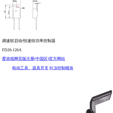
调速软启动/恒速恒功率控制器
FD26-126A
爱游戏网页版注册(中国区)官方网站
电动工具、器具开关
PCB控制模块