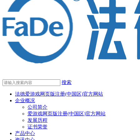
搜索
法德爱游戏网页版注册(中国区)官方网站
企业概况
公司简介
爱游戏网页版注册(中国区)官方网站
发展历程
证书荣誉
产品中心
资讯中心