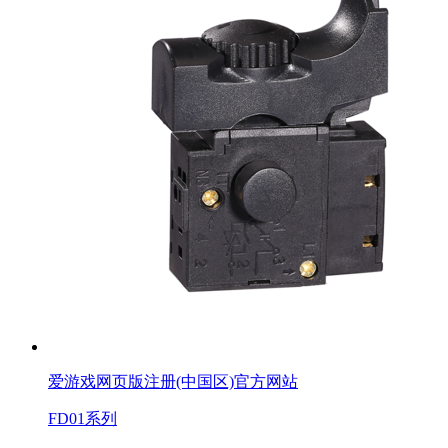
爱游戏网页版注册(中国区)官方网站
FD01系列