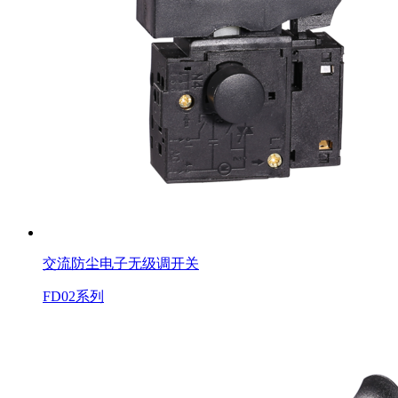
交流防尘电子无级调开关
FD02系列