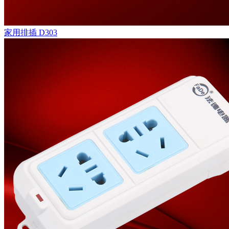
家用排插
D303