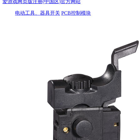
爱游戏网页版注册(中国区)官方网站
电动工具、器具开关
PCB控制模块