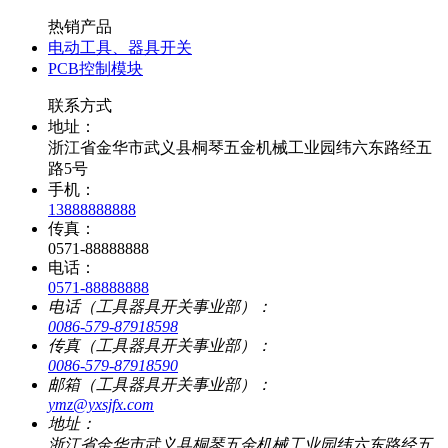
热销产品
电动工具、器具开关
PCB控制模块
联系方式
地址：
浙江省金华市武义县桐琴五金机械工业园纬六东路经五
路5号
手机：
13888888888
传真：
0571-88888888
电话：
0571-88888888
电话（工具器具开关事业部）：
0086-579-87918598
传真（工具器具开关事业部）：
0086-579-87918590
邮箱（工具器具开关事业部）：
ymz@yxsjfx.com
地址：
浙江省金华市武义县桐琴五金机械工业园纬六东路经五