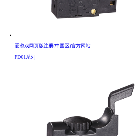
爱游戏网页版注册(中国区)官方网站
FD01系列