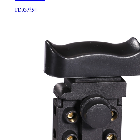
FD03系列