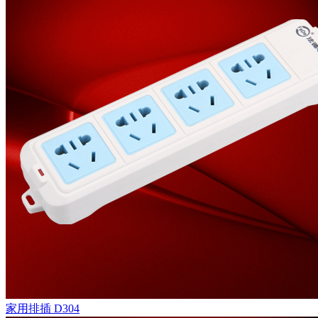
家用排插
D304