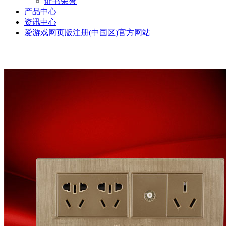
证书荣誉
产品中心
资讯中心
爱游戏网页版注册(中国区)官方网站