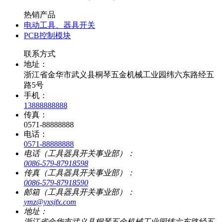
热销产品
电动工具、器具开关
PCB控制模块
联系方式
地址：
浙江省金华市武义县桐琴五金机械工业园纬六东路经五
路5号
手机：
13888888888
传真：
0571-88888888
电话：
0571-88888888
电话（工具器具开关事业部）：
0086-579-87918598
传真（工具器具开关事业部）：
0086-579-87918590
邮箱（工具器具开关事业部）：
ymz@yxsjfx.com
地址：
浙江省金华市武义县桐琴五金机械工业园纬六东路经五