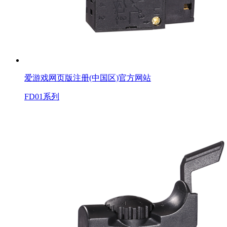
爱游戏网页版注册(中国区)官方网站
FD01系列