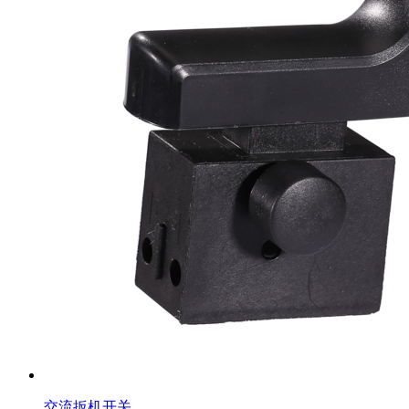
交流扳机开关