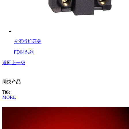
交流扳机开关
FD04系列
返回上一级
同类产品
Title
MORE