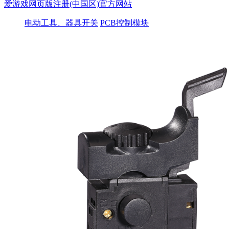
爱游戏网页版注册(中国区)官方网站
电动工具、器具开关
PCB控制模块