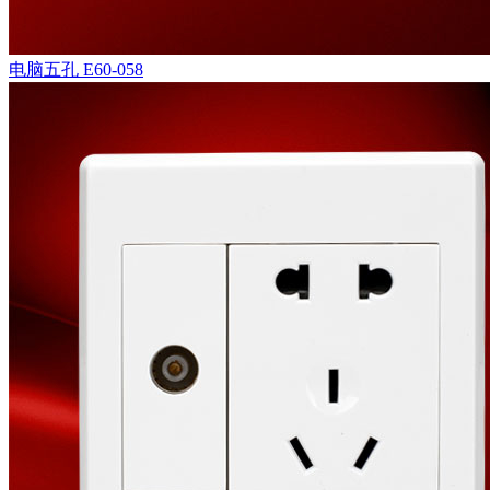
电脑五孔
E60-058