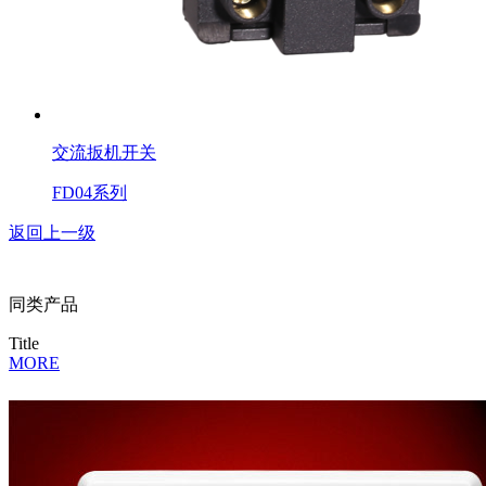
交流扳机开关
FD04系列
返回上一级
同类产品
Title
MORE