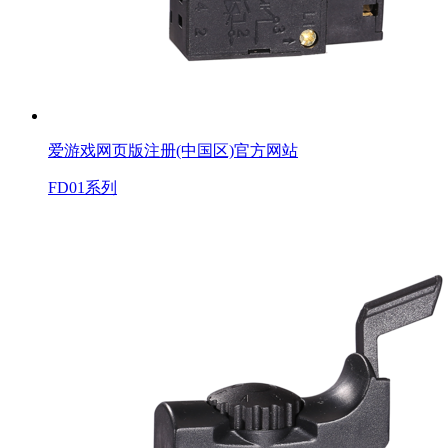
爱游戏网页版注册(中国区)官方网站
FD01系列