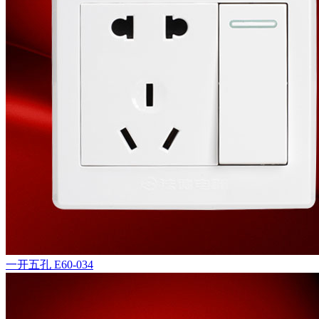
一开五孔
E60-034