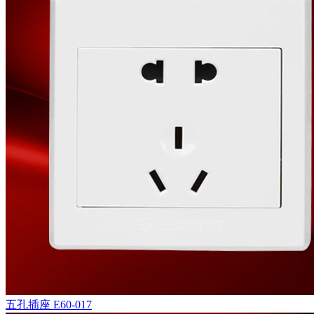
五孔插座
E60-017