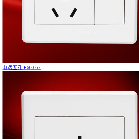
电话五孔
E60-057