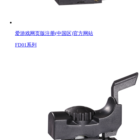
爱游戏网页版注册(中国区)官方网站
FD01系列