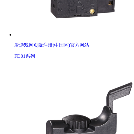
爱游戏网页版注册(中国区)官方网站
FD01系列