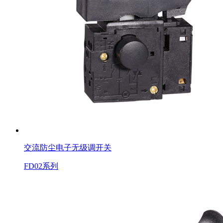
交流防尘电子无级调开关
FD02系列