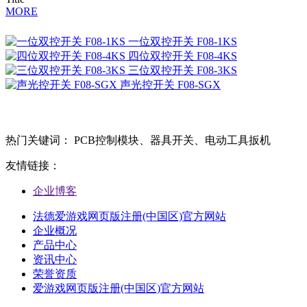
MORE
一位双控开关
F08-1KS
四位双控开关
F08-4KS
三位双控开关
F08-3KS
声光控开关
F08-SGX
热门关键词： PCB控制模块、器具开关、电动工具扳机
友情链接：
企业博客
法德爱游戏网页版注册(中国区)官方网站
企业概况
产品中心
资讯中心
荣誉资质
爱游戏网页版注册(中国区)官方网站