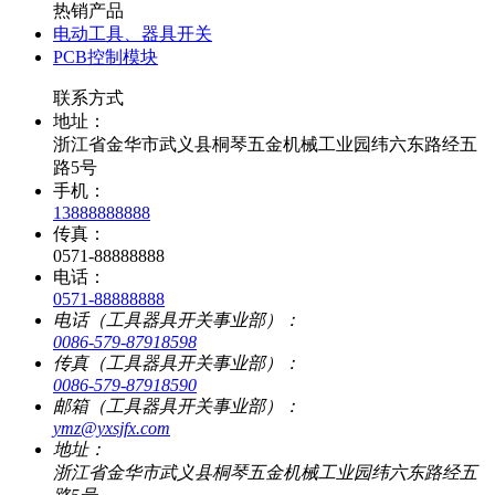
热销产品
电动工具、器具开关
PCB控制模块
联系方式
地址：
浙江省金华市武义县桐琴五金机械工业园纬六东路经五
路5号
手机：
13888888888
传真：
0571-88888888
电话：
0571-88888888
电话（工具器具开关事业部）：
0086-579-87918598
传真（工具器具开关事业部）：
0086-579-87918590
邮箱（工具器具开关事业部）：
ymz@yxsjfx.com
地址：
浙江省金华市武义县桐琴五金机械工业园纬六东路经五