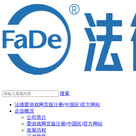
搜索
法德爱游戏网页版注册(中国区)官方网站
企业概况
公司简介
爱游戏网页版注册(中国区)官方网站
发展历程