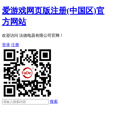
爱游戏网页版注册(中国区)官
方网站
欢迎访问 法德电器有限公司官网！
登录
注册
搜索