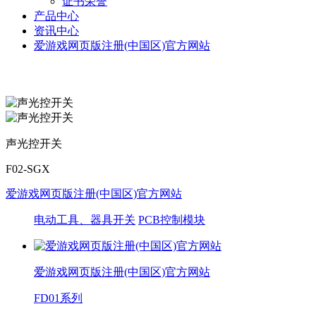
证书荣誉
产品中心
资讯中心
爱游戏网页版注册(中国区)官方网站
声光控开关
F02-SGX
爱游戏网页版注册(中国区)官方网站
电动工具、器具开关
PCB控制模块
爱游戏网页版注册(中国区)官方网站
FD01系列