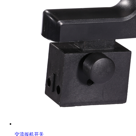
交流扳机开关