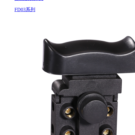
FD03系列