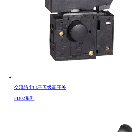
交流防尘电子无级调开关
FD02系列