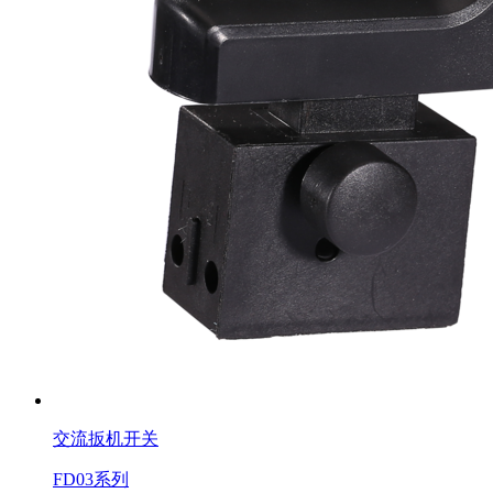
交流扳机开关
FD03系列