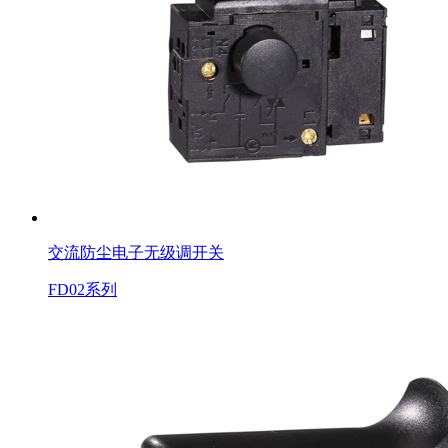
交流防尘电子无级调开关
FD02系列