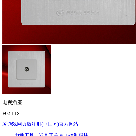
电视插座
F02-1TS
爱游戏网页版注册(中国区)官方网站
电动工具、器具开关
PCB控制模块