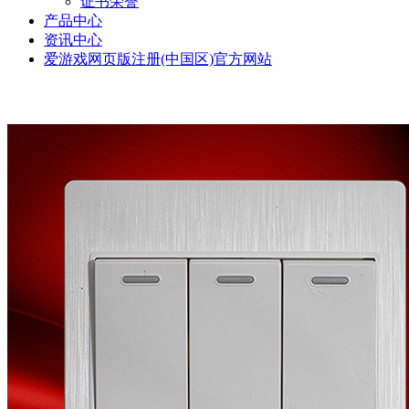
证书荣誉
产品中心
资讯中心
爱游戏网页版注册(中国区)官方网站