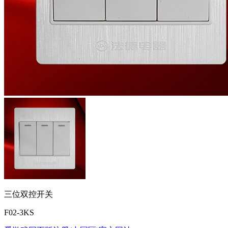
三位双控开关
F02-3KS