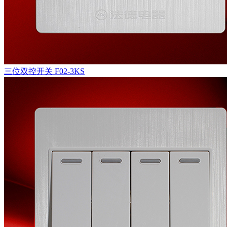
三位双控开关
F02-3KS