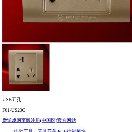
USB五孔
F01-US23C
爱游戏网页版注册(中国区)官方网站
电动工具、器具开关
PCB控制模块