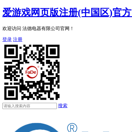
爱游戏网页版注册(中国区)官
欢迎访问 法德电器有限公司官网！
登录
注册
搜索