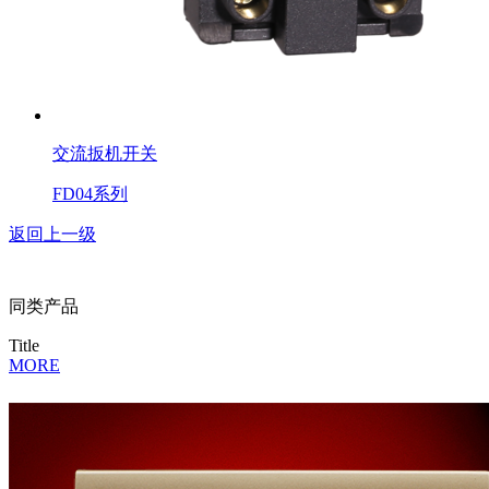
交流扳机开关
FD04系列
返回上一级
同类产品
Title
MORE