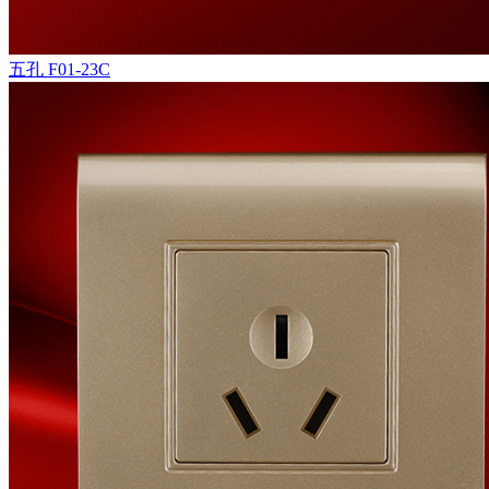
五孔
F01-23C