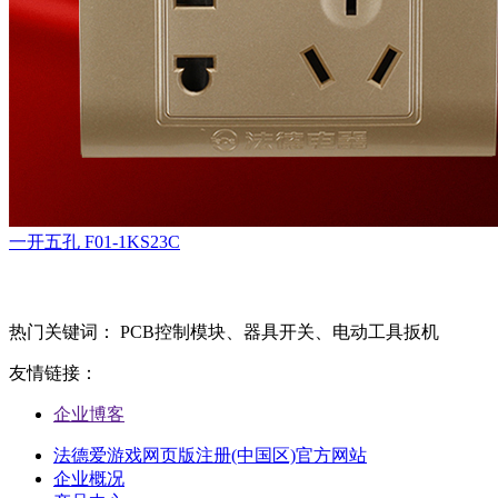
一开五孔
F01-1KS23C
热门关键词： PCB控制模块、器具开关、电动工具扳机
友情链接：
企业博客
法德爱游戏网页版注册(中国区)官方网站
企业概况