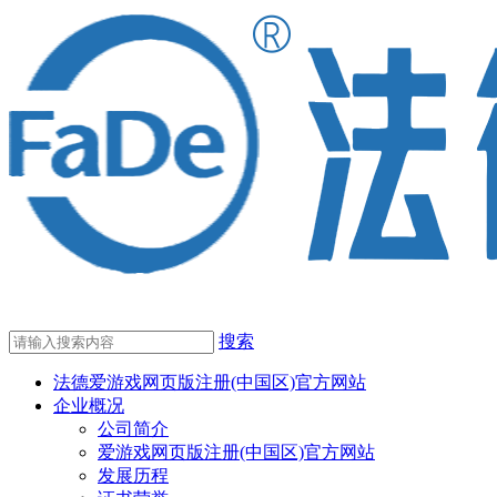
搜索
法德爱游戏网页版注册(中国区)官方网站
企业概况
公司简介
爱游戏网页版注册(中国区)官方网站
发展历程