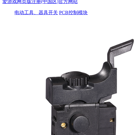
爱游戏网页版注册(中国区)官方网站
电动工具、器具开关
PCB控制模块