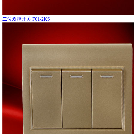
二位双控开关
F01-2KS