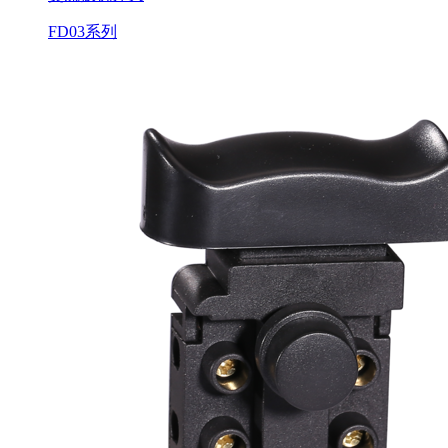
FD03系列