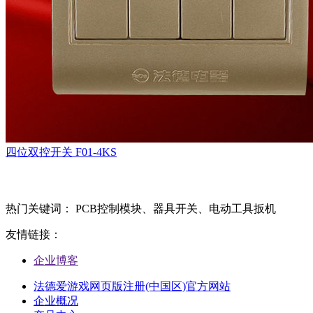
四位双控开关
F01-4KS
热门关键词： PCB控制模块、器具开关、电动工具扳机
友情链接：
企业博客
法德爱游戏网页版注册(中国区)官方网站
企业概况