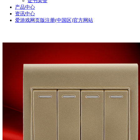
证书荣誉
产品中心
资讯中心
爱游戏网页版注册(中国区)官方网站