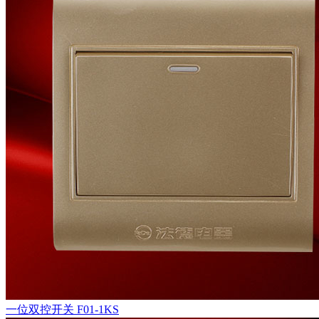
一位双控开关
F01-1KS