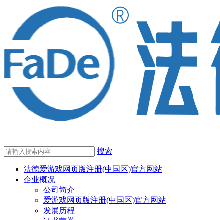
搜索
法德爱游戏网页版注册(中国区)官方网站
企业概况
公司简介
爱游戏网页版注册(中国区)官方网站
发展历程