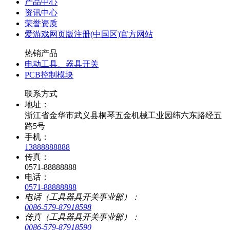
产品中心
资讯中心
荣誉资质
爱游戏网页版注册(中国区)官方网站
热销产品
电动工具、器具开关
PCB控制模块
联系方式
地址：
浙江省金华市武义县桐琴五金机械工业园纬六东路经五
路5号
手机：
13888888888
传真：
0571-88888888
电话：
0571-88888888
电话（工具器具开关事业部）：
0086-579-87918598
传真（工具器具开关事业部）：
0086-579-87918590