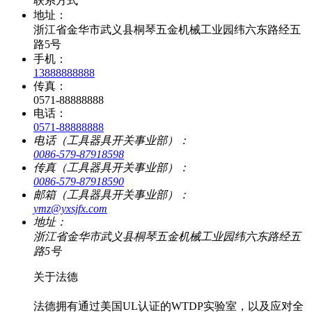
联系方式
地址：
浙江省金华市武义县桐琴五金机械工业园纬六东路经五
路5号
手机：
13888888888
传真：
0571-88888888
电话：
0571-88888888
电话（工具器具开关事业部）：
0086-579-87918598
传真（工具器具开关事业部）：
0086-579-87918590
邮箱（工具器具开关事业部）：
ymz@yxsjfx.com
地址：
浙江省金华市武义县桐琴五金机械工业园纬六东路经五
路5号
关于法德
法德拥有通过美国UL认证的WTDP实验室，以及应对全