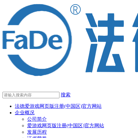
搜索
法德爱游戏网页版注册(中国区)官方网站
企业概况
公司简介
爱游戏网页版注册(中国区)官方网站
发展历程