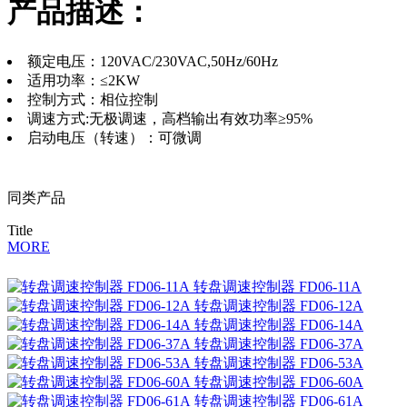
产品描述：
额定电压：120VAC/230VAC,50Hz/60Hz
适用功率：≤2KW
控制方式：相位控制
调速方式:无极调速，高档输出有效功率≥95%
启动电压（转速）：可微调
同类产品
Title
MORE
转盘调速控制器
FD06-11A
转盘调速控制器
FD06-12A
转盘调速控制器
FD06-14A
转盘调速控制器
FD06-37A
转盘调速控制器
FD06-53A
转盘调速控制器
FD06-60A
转盘调速控制器
FD06-61A