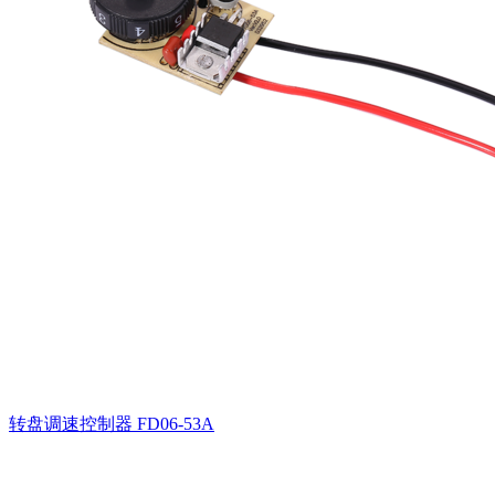
转盘调速控制器
FD06-53A