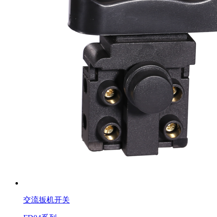
交流扳机开关