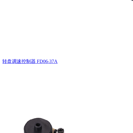
转盘调速控制器
FD06-37A