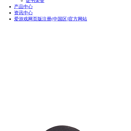
证书荣誉
产品中心
资讯中心
爱游戏网页版注册(中国区)官方网站