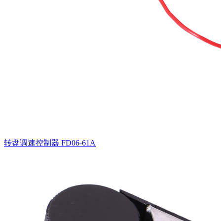
转盘调速控制器
FD06-61A