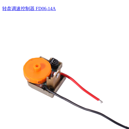
转盘调速控制器
FD06-14A