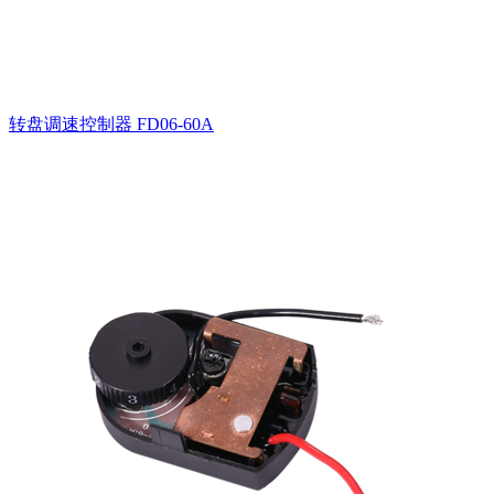
转盘调速控制器
FD06-60A