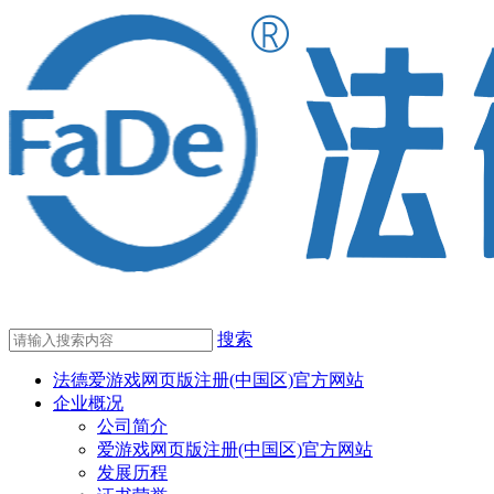
搜索
法德爱游戏网页版注册(中国区)官方网站
企业概况
公司简介
爱游戏网页版注册(中国区)官方网站
发展历程