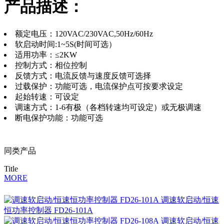
产品描述：
额定电压：120VAC/230VAC,50Hz/60Hz
软启动时间:1~5S(时间可选）
适用功率：≤2KW
控制方式：相位控制
反馈方式：电流反馈与速度反馈可选择
过载保护：功能可选，电流保护点可按要求设定
起始转速：可设定
调速方式：1-6有极（各档转速均可设定）或无极调速
断电保护功能：功能可选
同类产品
Title
MORE
调速软启动/恒速
恒功率控制器
FD26-101A
调速软启动/恒速