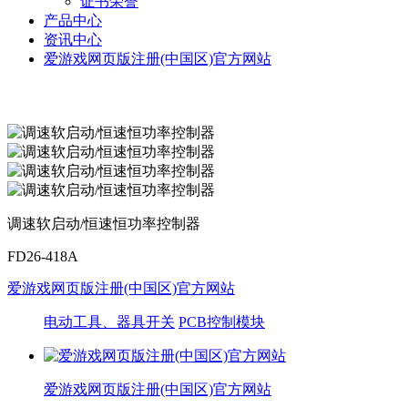
证书荣誉
产品中心
资讯中心
爱游戏网页版注册(中国区)官方网站
调速软启动/恒速恒功率控制器
FD26-418A
爱游戏网页版注册(中国区)官方网站
电动工具、器具开关
PCB控制模块
爱游戏网页版注册(中国区)官方网站