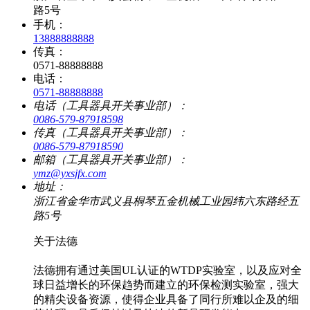
路5号
手机：
13888888888
传真：
0571-88888888
电话：
0571-88888888
电话（工具器具开关事业部）：
0086-579-87918598
传真（工具器具开关事业部）：
0086-579-87918590
邮箱（工具器具开关事业部）：
ymz@yxsjfx.com
地址：
浙江省金华市武义县桐琴五金机械工业园纬六东路经五
路5号
关于法德
法德拥有通过美国UL认证的WTDP实验室，以及应对全
球日益增长的环保趋势而建立的环保检测实验室，强大
的精尖设备资源，使得企业具备了同行所难以企及的细