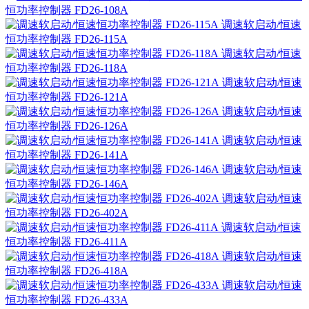
恒功率控制器
FD26-108A
调速软启动/恒速
恒功率控制器
FD26-115A
调速软启动/恒速
恒功率控制器
FD26-118A
调速软启动/恒速
恒功率控制器
FD26-121A
调速软启动/恒速
恒功率控制器
FD26-126A
调速软启动/恒速
恒功率控制器
FD26-141A
调速软启动/恒速
恒功率控制器
FD26-146A
调速软启动/恒速
恒功率控制器
FD26-402A
调速软启动/恒速
恒功率控制器
FD26-411A
调速软启动/恒速
恒功率控制器
FD26-418A
调速软启动/恒速
恒功率控制器
FD26-433A