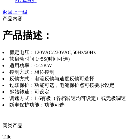
FD04系列
返回上一级
产品内容
产品描述：
额定电压：120VAC/230VAC,50Hz/60Hz
软启动时间:1~5S(时间可选）
适用功率：≤2.5KW
控制方式：相位控制
反馈方式：电流反馈与速度反馈可选择
过载保护：功能可选，电流保护点可按要求设定
起始转速：可设定
调速方式：1-6有极（各档转速均可设定）或无极调速
断电保护功能：功能可选
同类产品
Title