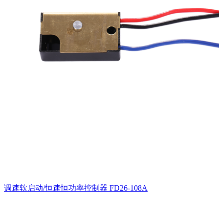
调速软启动/恒速恒功率控制器
FD26-108A