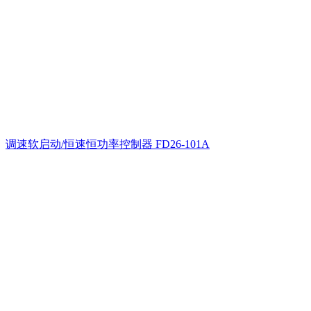
调速软启动/恒速恒功率控制器
FD26-101A