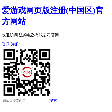
爱游戏网页版注册(中国区)官
方网站
欢迎访问 法德电器有限公司官网！
登录
注册
搜索