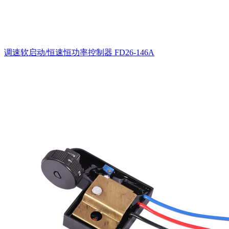
调速软启动/恒速恒功率控制器
FD26-146A