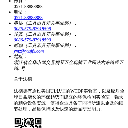
传真：
0571-88888888
电话：
0571-88888888
电话（工具器具开关事业部）：
0086-579-87918598
传真（工具器具开关事业部）：
0086-579-87918590
邮箱（工具器具开关事业部）：
ymz@yxsjfx.com
地址：
浙江省金华市武义县桐琴五金机械工业园纬六东路经五
路5号
关于法德
法德拥有通过美国UL认证的WTDP实验室，以及应对全
球日益增长的环保趋势而建立的环保检测实验室，强大
的精尖设备资源，使得企业具备了同行所难以企及的细
节处理，品质保持以及快速的新品研发能力。