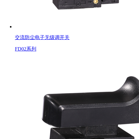
交流防尘电子无级调开关
FD02系列