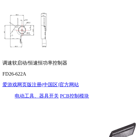
调速软启动/恒速恒功率控制器
FD26-622A
爱游戏网页版注册(中国区)官方网站
电动工具、器具开关
PCB控制模块