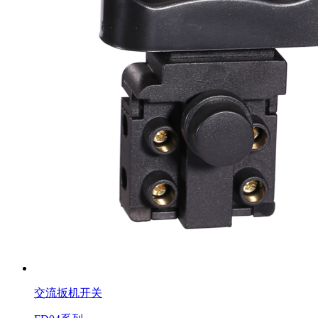
交流扳机开关