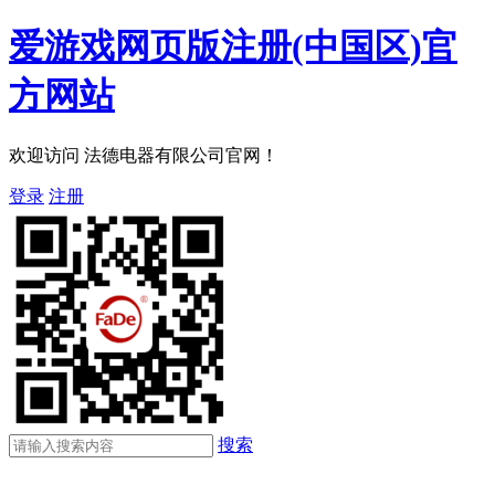
爱游戏网页版注册(中国区)官
方网站
欢迎访问 法德电器有限公司官网！
登录
注册
搜索