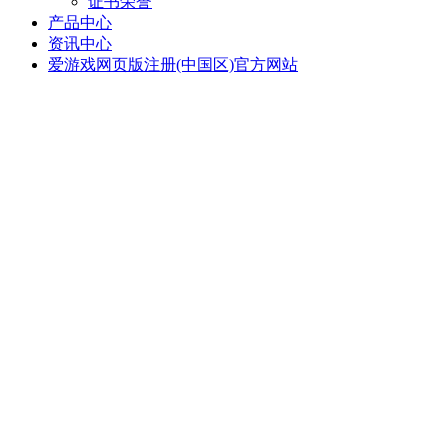
证书荣誉
产品中心
资讯中心
爱游戏网页版注册(中国区)官方网站