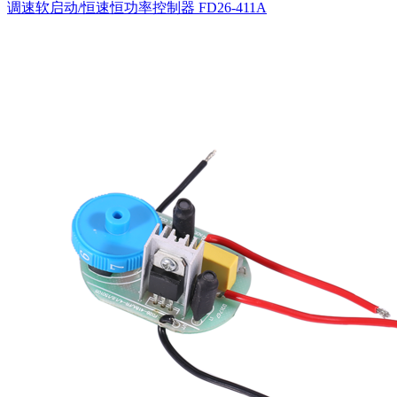
调速软启动/恒速恒功率控制器
FD26-411A