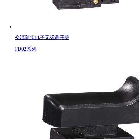
交流防尘电子无级调开关
FD02系列