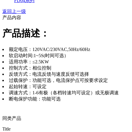
FD04系列
返回上一级
产品内容
产品描述：
额定电压：120VAC/230VAC,50Hz/60Hz
软启动时间:1~5S(时间可选）
适用功率：≤2.5KW
控制方式：相位控制
反馈方式：电流反馈与速度反馈可选择
过载保护：功能可选，电流保护点可按要求设定
起始转速：可设定
调速方式：1-6有极（各档转速均可设定）或无极调速
断电保护功能：功能可选
同类产品
Title