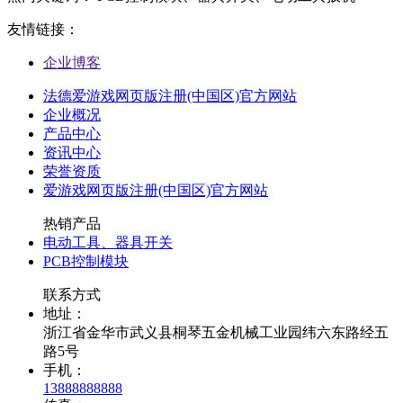
友情链接：
企业博客
法德爱游戏网页版注册(中国区)官方网站
企业概况
产品中心
资讯中心
荣誉资质
爱游戏网页版注册(中国区)官方网站
热销产品
电动工具、器具开关
PCB控制模块
联系方式
地址：
浙江省金华市武义县桐琴五金机械工业园纬六东路经五
路5号
手机：
13888888888