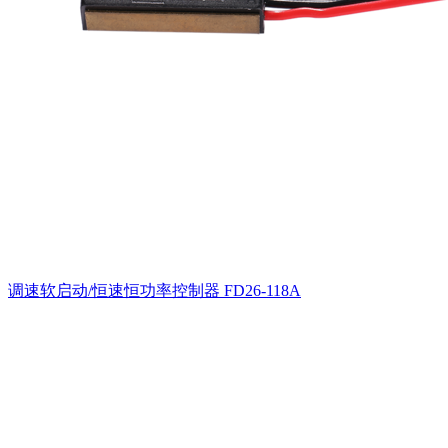
调速软启动/恒速恒功率控制器
FD26-118A