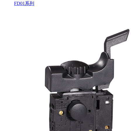
FD01系列