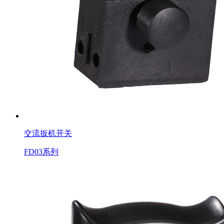
交流扳机开关
FD03系列