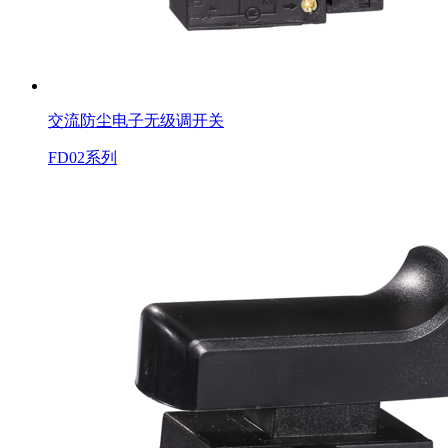
交流防尘电子无级调开关
FD02系列