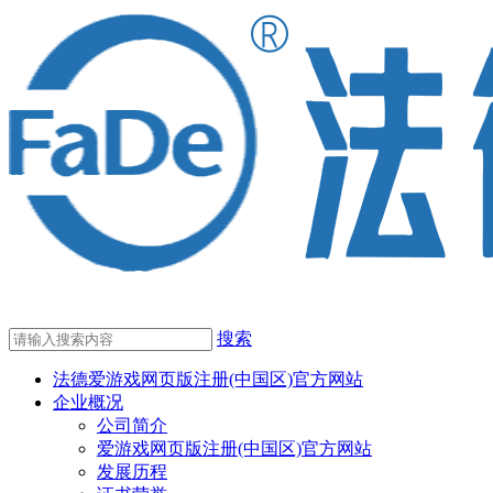
搜索
法德爱游戏网页版注册(中国区)官方网站
企业概况
公司简介
爱游戏网页版注册(中国区)官方网站
发展历程