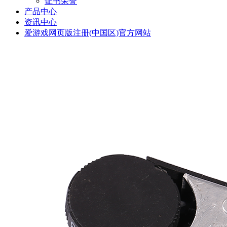
证书荣誉
产品中心
资讯中心
爱游戏网页版注册(中国区)官方网站