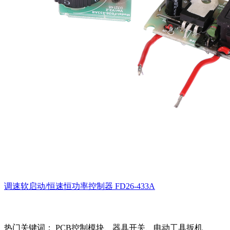
调速软启动/恒速恒功率控制器
FD26-433A
热门关键词： PCB控制模块、器具开关、电动工具扳机