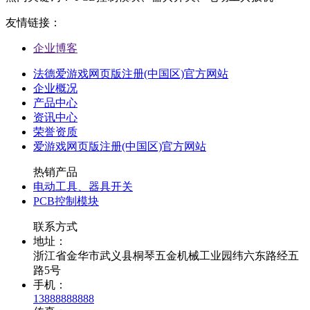
友情链接：
企业博客
法德爱游戏网页版注册(中国区)官方网站
企业概况
产品中心
资讯中心
荣誉资质
爱游戏网页版注册(中国区)官方网站
热销产品
电动工具、器具开关
PCB控制模块
联系方式
地址：
浙江省金华市武义县桐琴五金机械工业园纬六东路经五
路5号
手机：
13888888888