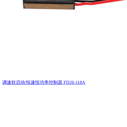
调速软启动/恒速恒功率控制器
FD26-118A