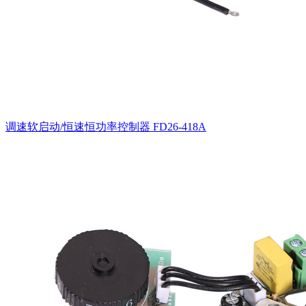
调速软启动/恒速恒功率控制器
FD26-418A