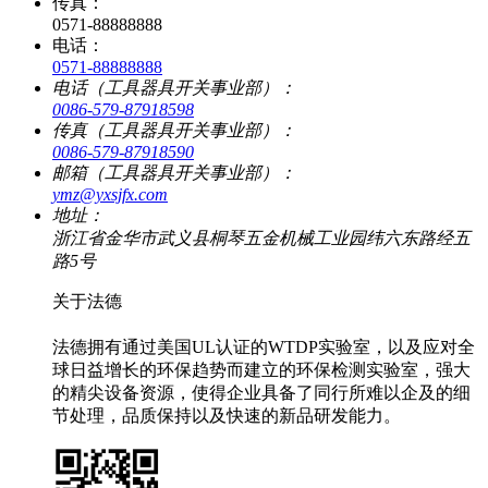
传真：
0571-88888888
电话：
0571-88888888
电话（工具器具开关事业部）：
0086-579-87918598
传真（工具器具开关事业部）：
0086-579-87918590
邮箱（工具器具开关事业部）：
ymz@yxsjfx.com
地址：
浙江省金华市武义县桐琴五金机械工业园纬六东路经五
路5号
关于法德
法德拥有通过美国UL认证的WTDP实验室，以及应对全
球日益增长的环保趋势而建立的环保检测实验室，强大
的精尖设备资源，使得企业具备了同行所难以企及的细
节处理，品质保持以及快速的新品研发能力。