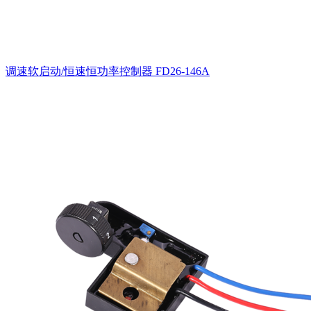
调速软启动/恒速恒功率控制器
FD26-146A