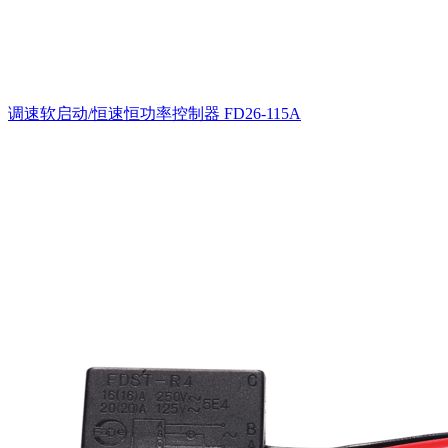
调速软启动/恒速恒功率控制器
FD26-115A