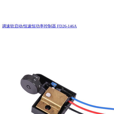
调速软启动/恒速恒功率控制器
FD26-146A