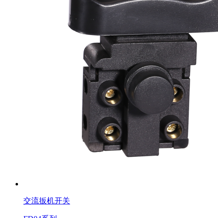
交流扳机开关