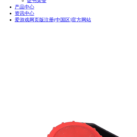
证书荣誉
产品中心
资讯中心
爱游戏网页版注册(中国区)官方网站