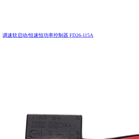
调速软启动/恒速恒功率控制器
FD26-115A