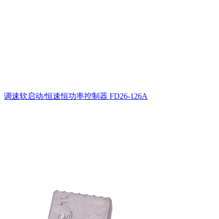
调速软启动/恒速恒功率控制器
FD26-126A