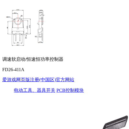
调速软启动/恒速恒功率控制器
FD26-411A
爱游戏网页版注册(中国区)官方网站
电动工具、器具开关
PCB控制模块