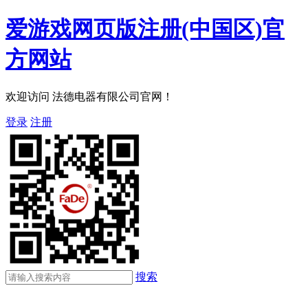
爱游戏网页版注册(中国区)官
方网站
欢迎访问 法德电器有限公司官网！
登录
注册
搜索