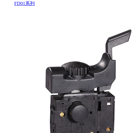
FD01系列