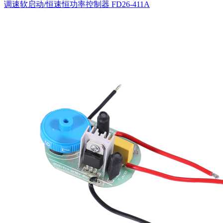
调速软启动/恒速恒功率控制器
FD26-411A