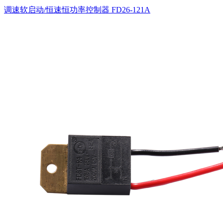
调速软启动/恒速恒功率控制器
FD26-121A