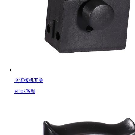
交流扳机开关
FD03系列