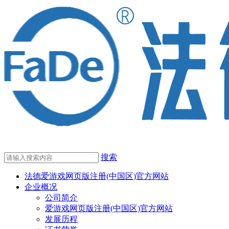
搜索
法德爱游戏网页版注册(中国区)官方网站
企业概况
公司简介
爱游戏网页版注册(中国区)官方网站
发展历程