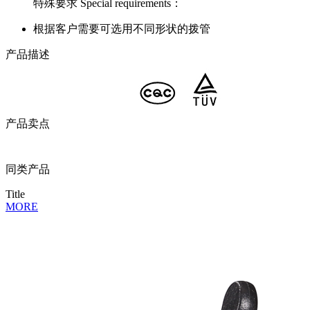
特殊要求 Special requirements：
根据客户需要可选用不同形状的拨管
产品描述
产品卖点
同类产品
Title
MORE