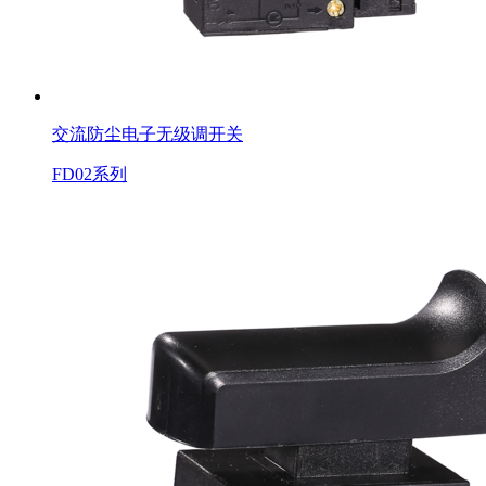
交流防尘电子无级调开关
FD02系列