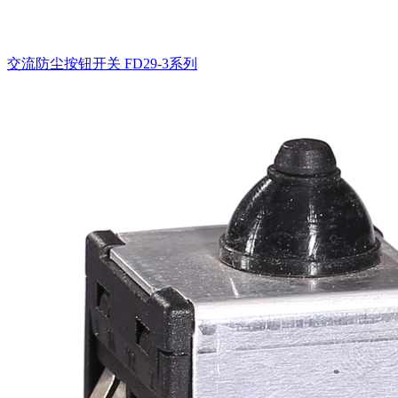
交流防尘按钮开关
FD29-3系列