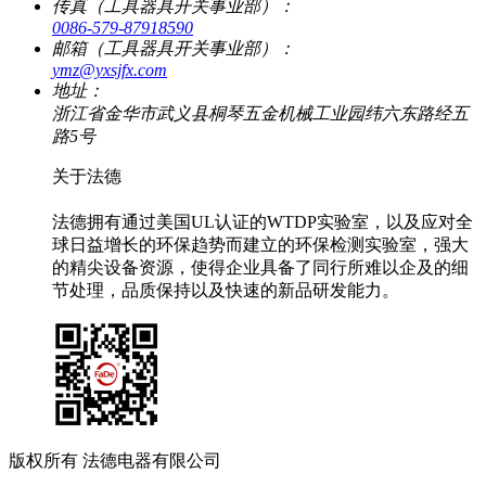
传真（工具器具开关事业部）：
0086-579-87918590
邮箱（工具器具开关事业部）：
ymz@yxsjfx.com
地址：
浙江省金华市武义县桐琴五金机械工业园纬六东路经五
路5号
关于法德
法德拥有通过美国UL认证的WTDP实验室，以及应对全
球日益增长的环保趋势而建立的环保检测实验室，强大
的精尖设备资源，使得企业具备了同行所难以企及的细
节处理，品质保持以及快速的新品研发能力。
版权所有 法德电器有限公司