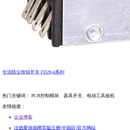
交流防尘按钮开关
FD29-4系列
热门关键词： PCB控制模块、器具开关、电动工具扳机
友情链接：
企业博客
法德爱游戏网页版注册(中国区)官方网站