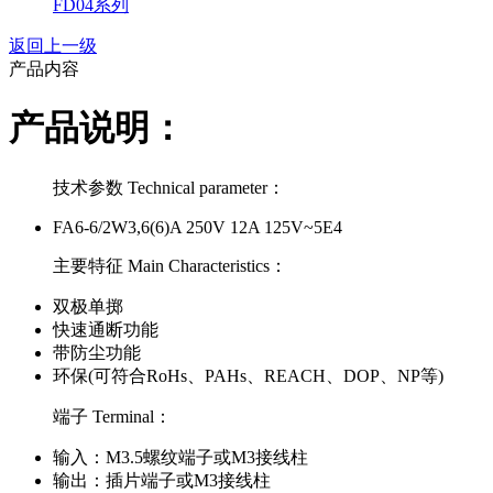
FD04系列
返回上一级
产品内容
产品说明：
技术参数 Technical parameter：
FA6-6/2W3,6(6)A 250V 12A 125V~5E4
主要特征 Main Characteristics：
双极单掷
快速通断功能
带防尘功能
环保(可符合RoHs、PAHs、REACH、DOP、NP等)
端子 Terminal：
输入：M3.5螺纹端子或M3接线柱
输出：插片端子或M3接线柱