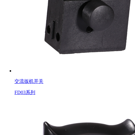
交流扳机开关
FD03系列