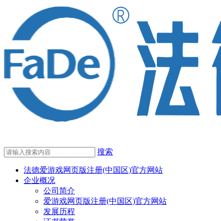
搜索
法德爱游戏网页版注册(中国区)官方网站
企业概况
公司简介
爱游戏网页版注册(中国区)官方网站
发展历程