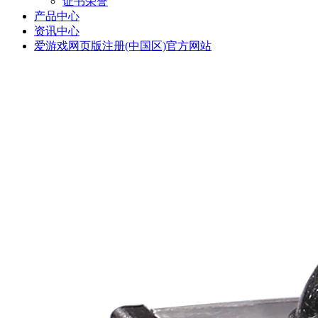
证书荣誉
产品中心
资讯中心
爱游戏网页版注册(中国区)官方网站