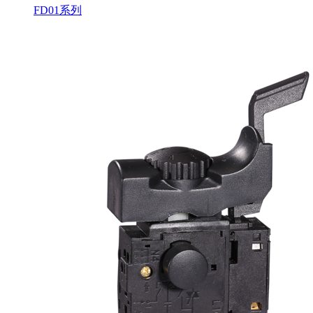
FD01系列