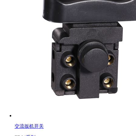
交流扳机开关