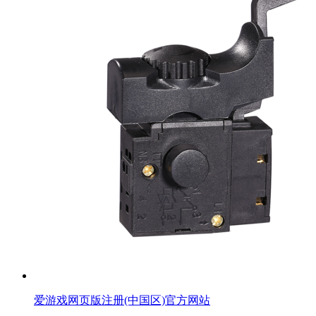
爱游戏网页版注册(中国区)官方网站