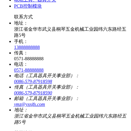
PCB控制模块
联系方式
地址：
浙江省金华市武义县桐琴五金机械工业园纬六东路经五
路5号
手机：
13888888888
传真：
0571-88888888
电话：
0571-88888888
电话（工具器具开关事业部）：
0086-579-87918598
传真（工具器具开关事业部）：
0086-579-87918590
邮箱（工具器具开关事业部）：
ymz@yxsjfx.com
地址：
浙江省金华市武义县桐琴五金机械工业园纬六东路经五
路5号