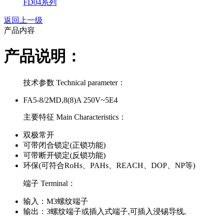
FD04系列
返回上一级
产品内容
产品说明：
技术参数 Technical parameter：
FA5-8/2MD,8(8)A 250V~5E4
主要特征 Main Characteristics：
双极常开
可带闭合锁定(正锁功能)
可带断开锁定(反锁功能)
环保(可符合RoHs、PAHs、REACH、DOP、NP等)
端子 Terminal：
输入：M3螺纹端子
输出：3螺纹端子或插入式端子,可插入浸锡导线,