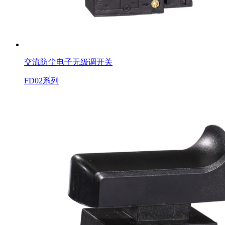
交流防尘电子无级调开关
FD02系列