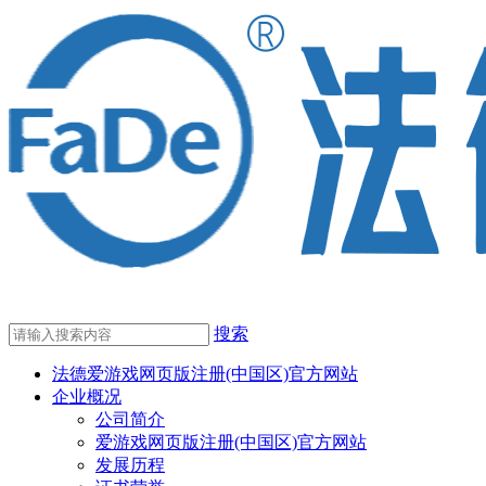
搜索
法德爱游戏网页版注册(中国区)官方网站
企业概况
公司简介
爱游戏网页版注册(中国区)官方网站
发展历程