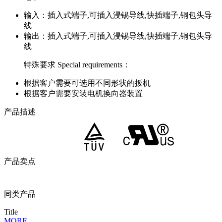
输入：插入式端子,可插入浸锡导线,快插端子,铜包头导
线
输出：插入式端子,可插入浸锡导线,快插端子,铜包头导
线
特殊要求 Special requirements：
根据客户需要可选用不同形状的扳机
根据客户需要安装电机换向器装置
产品描述
产品卖点
同类产品
Title
MORE