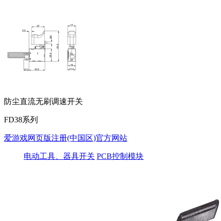
防尘直流无刷调速开关
FD38系列
爱游戏网页版注册(中国区)官方网站
电动工具、器具开关
PCB控制模块