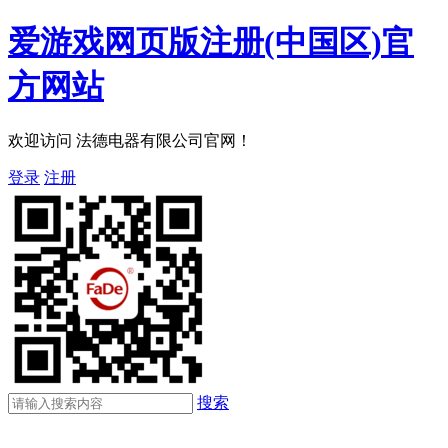
爱游戏网页版注册(中国区)官
方网站
欢迎访问 法德电器有限公司官网！
登录
注册
搜索