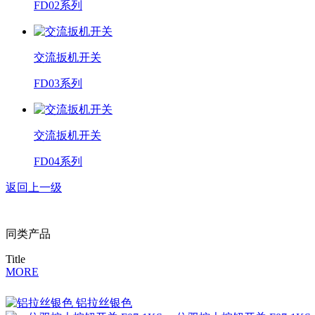
FD02系列
交流扳机开关
FD03系列
交流扳机开关
FD04系列
返回上一级
同类产品
Title
MORE
铝拉丝银色