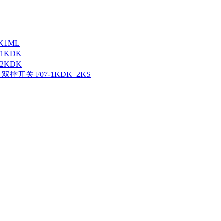
1K1ML
-1KDK
-2KDK
位双控开关
F07-1KDK+2KS