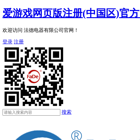
爱游戏网页版注册(中国区)官
欢迎访问 法德电器有限公司官网！
登录
注册
搜索