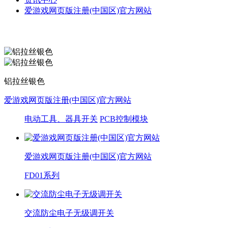
爱游戏网页版注册(中国区)官方网站
铝拉丝银色
爱游戏网页版注册(中国区)官方网站
电动工具、器具开关
PCB控制模块
爱游戏网页版注册(中国区)官方网站
FD01系列
交流防尘电子无级调开关