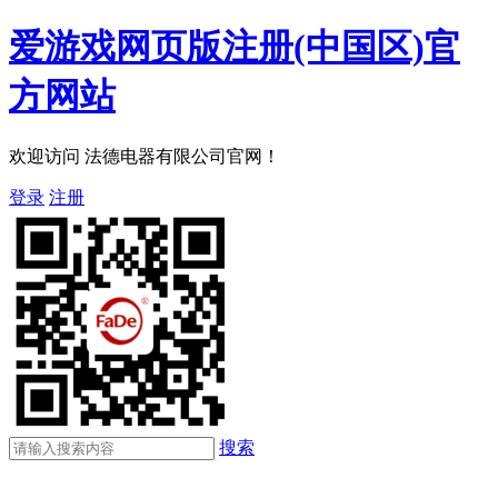
爱游戏网页版注册(中国区)官
方网站
欢迎访问 法德电器有限公司官网！
登录
注册
搜索