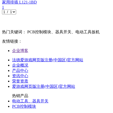
家用排插
L121-1BD
1
热门关键词： PCB控制模块、器具开关、电动工具扳机
友情链接：
企业博客
法德爱游戏网页版注册(中国区)官方网站
企业概况
产品中心
资讯中心
荣誉资质
爱游戏网页版注册(中国区)官方网站
热销产品
电动工具、器具开关
PCB控制模块