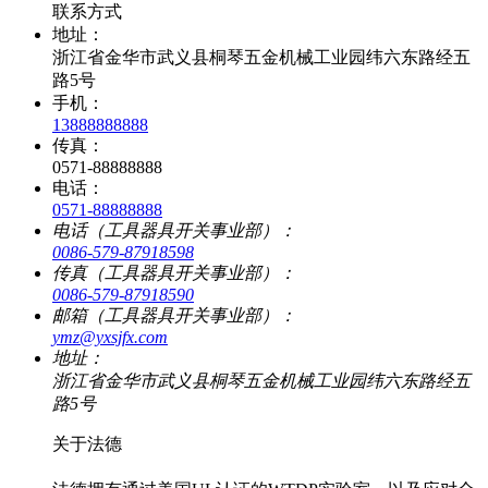
联系方式
地址：
浙江省金华市武义县桐琴五金机械工业园纬六东路经五
路5号
手机：
13888888888
传真：
0571-88888888
电话：
0571-88888888
电话（工具器具开关事业部）：
0086-579-87918598
传真（工具器具开关事业部）：
0086-579-87918590
邮箱（工具器具开关事业部）：
ymz@yxsjfx.com
地址：
浙江省金华市武义县桐琴五金机械工业园纬六东路经五
路5号
关于法德