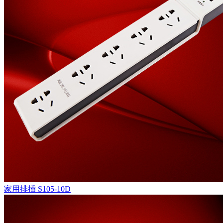
家用排插
S105-10D