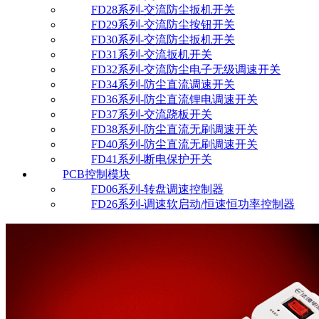
FD28系列-交流防尘扳机开关
FD29系列-交流防尘按钮开关
FD30系列-交流防尘扳机开关
FD31系列-交流扳机开关
FD32系列-交流防尘电子无级调速开关
FD34系列-防尘直流调速开关
FD36系列-防尘直流锂电调速开关
FD37系列-交流跷板开关
FD38系列-防尘直流无刷调速开关
FD40系列-防尘直流无刷调速开关
FD41系列-断电保护开关
PCB控制模块
FD06系列-转盘调速控制器
FD26系列-调速软启动/恒速恒功率控制器