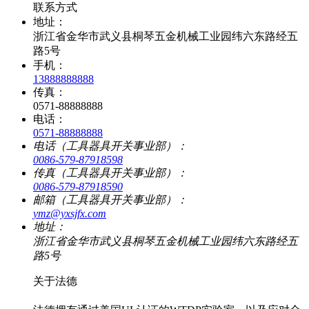
联系方式
地址：
浙江省金华市武义县桐琴五金机械工业园纬六东路经五
路5号
手机：
13888888888
传真：
0571-88888888
电话：
0571-88888888
电话（工具器具开关事业部）：
0086-579-87918598
传真（工具器具开关事业部）：
0086-579-87918590
邮箱（工具器具开关事业部）：
ymz@yxsjfx.com
地址：
浙江省金华市武义县桐琴五金机械工业园纬六东路经五
路5号
关于法德