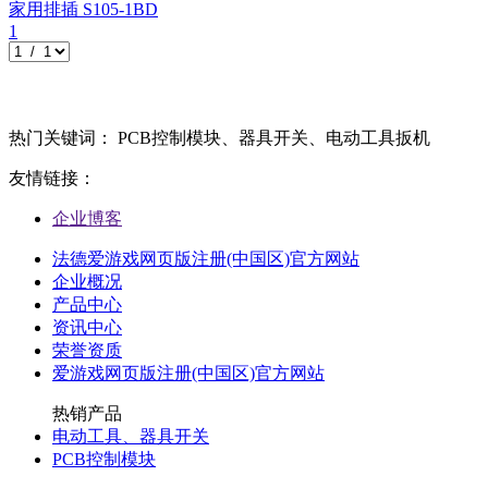
家用排插
S105-1BD
1
热门关键词： PCB控制模块、器具开关、电动工具扳机
友情链接：
企业博客
法德爱游戏网页版注册(中国区)官方网站
企业概况
产品中心
资讯中心
荣誉资质
爱游戏网页版注册(中国区)官方网站
热销产品
电动工具、器具开关
PCB控制模块