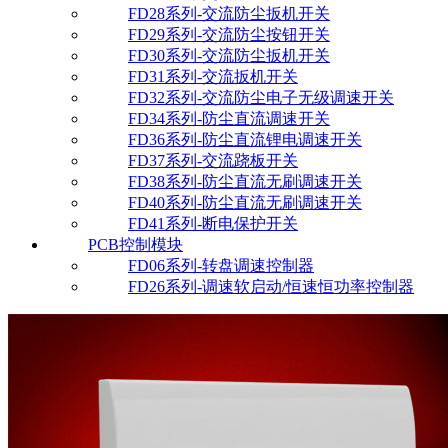
FD28系列-交流防尘扳机开关
FD29系列-交流防尘按钮开关
FD30系列-交流防尘扳机开关
FD31系列-交流扳机开关
FD32系列-交流防尘电子无级调速开关
FD34系列-防尘直流调速开关
FD36系列-防尘直流锂电调速开关
FD37系列-交流跷板开关
FD38系列-防尘直流无刷调速开关
FD40系列-防尘直流无刷调速开关
FD41系列-断电保护开关
PCB控制模块
FD06系列-转盘调速控制器
FD26系列-调速软启动/恒速恒功率控制器