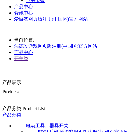
证书荣誉
产品中心
资讯中心
爱游戏网页版注册(中国区)官方网站
当前位置
:
法德爱游戏网页版注册(中国区)官方网站
产品中心
开关类
产品展示
Products
产品分类 Product List
产品分类
电动工具、器具开关
FD01系列-爱游戏网页版注册(中国区)官方网