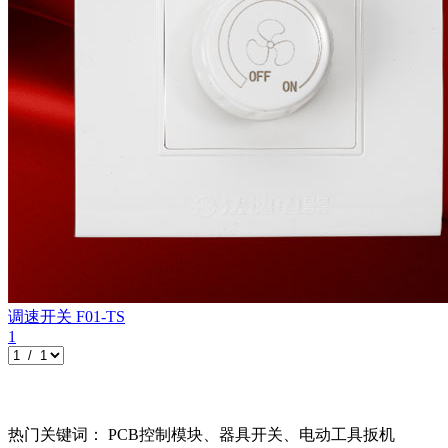
调速开关
F01-TS
1
热门关键词： PCB控制模块、器具开关、电动工具扳机