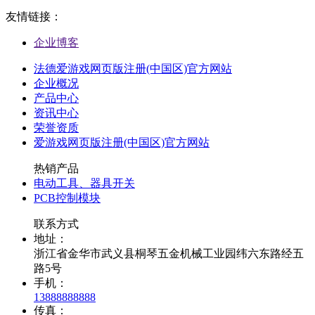
友情链接：
企业博客
法德爱游戏网页版注册(中国区)官方网站
企业概况
产品中心
资讯中心
荣誉资质
爱游戏网页版注册(中国区)官方网站
热销产品
电动工具、器具开关
PCB控制模块
联系方式
地址：
浙江省金华市武义县桐琴五金机械工业园纬六东路经五
路5号
手机：
13888888888
传真：