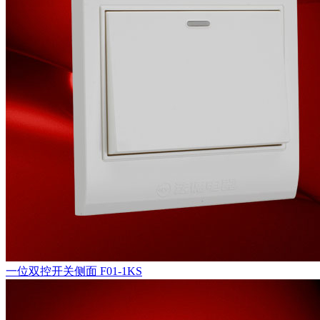
一位双控开关侧面
F01-1KS