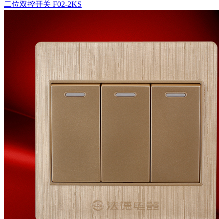
二位双控开关
F02-2KS