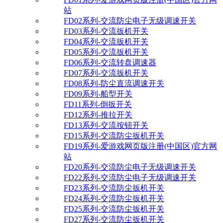
站
FD02系列-交流防尘电子无级调速开关
FD03系列-交流扳机开关
FD04系列-交流扳机开关
FD05系列-交流扳机开关
FD06系列-交流转盘调速器
FD07系列-交流扳机开关
FD08系列-防尘直流调速开关
FD09系列-船型开关
FD11系列-倒扳开关
FD12系列-推拉开关
FD13系列-交流按钮开关
FD15系列-交流防尘扳机开关
FD19系列-爱游戏网页版注册(中国区)官方网
站
FD20系列-交流防尘电子无级调速开关
FD22系列-交流防尘电子无级调速开关
FD23系列-交流防尘扳机开关
FD24系列-交流防尘扳机开关
FD25系列-交流防尘扳机开关
FD27系列-交流防尘扳机开关