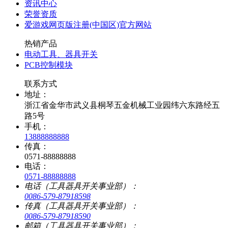
资讯中心
荣誉资质
爱游戏网页版注册(中国区)官方网站
热销产品
电动工具、器具开关
PCB控制模块
联系方式
地址：
浙江省金华市武义县桐琴五金机械工业园纬六东路经五
路5号
手机：
13888888888
传真：
0571-88888888
电话：
0571-88888888
电话（工具器具开关事业部）：
0086-579-87918598
传真（工具器具开关事业部）：
0086-579-87918590
邮箱（工具器具开关事业部）：