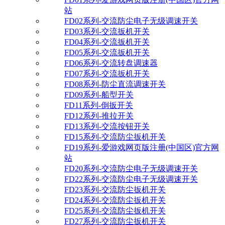
站
FD02系列-交流防尘电子无级调速开关
FD03系列-交流扳机开关
FD04系列-交流扳机开关
FD05系列-交流扳机开关
FD06系列-交流转盘调速器
FD07系列-交流扳机开关
FD08系列-防尘直流调速开关
FD09系列-船型开关
FD11系列-倒扳开关
FD12系列-推拉开关
FD13系列-交流按钮开关
FD15系列-交流防尘扳机开关
FD19系列-爱游戏网页版注册(中国区)官方网
站
FD20系列-交流防尘电子无级调速开关
FD22系列-交流防尘电子无级调速开关
FD23系列-交流防尘扳机开关
FD24系列-交流防尘扳机开关
FD25系列-交流防尘扳机开关
FD27系列-交流防尘扳机开关