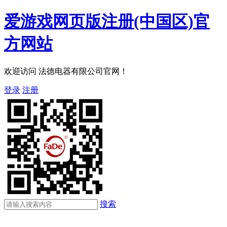
爱游戏网页版注册(中国区)官
方网站
欢迎访问 法德电器有限公司官网！
登录
注册
搜索