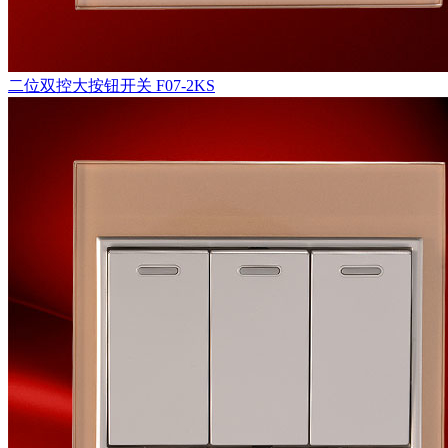
二位双控大按钮开关
F07-2KS