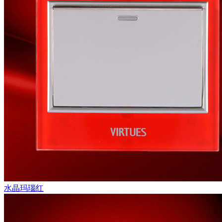
水晶玛瑙红