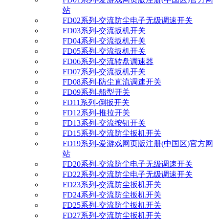
站
FD02系列-交流防尘电子无级调速开关
FD03系列-交流扳机开关
FD04系列-交流扳机开关
FD05系列-交流扳机开关
FD06系列-交流转盘调速器
FD07系列-交流扳机开关
FD08系列-防尘直流调速开关
FD09系列-船型开关
FD11系列-倒扳开关
FD12系列-推拉开关
FD13系列-交流按钮开关
FD15系列-交流防尘扳机开关
FD19系列-爱游戏网页版注册(中国区)官方网
站
FD20系列-交流防尘电子无级调速开关
FD22系列-交流防尘电子无级调速开关
FD23系列-交流防尘扳机开关
FD24系列-交流防尘扳机开关
FD25系列-交流防尘扳机开关
FD27系列-交流防尘扳机开关