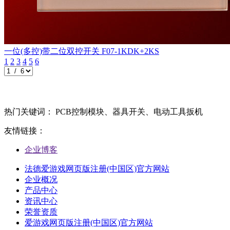
一位(多控)带二位双控开关
F07-1KDK+2KS
1
2
3
4
5
6
热门关键词： PCB控制模块、器具开关、电动工具扳机
友情链接：
企业博客
法德爱游戏网页版注册(中国区)官方网站
企业概况
产品中心
资讯中心
荣誉资质
爱游戏网页版注册(中国区)官方网站