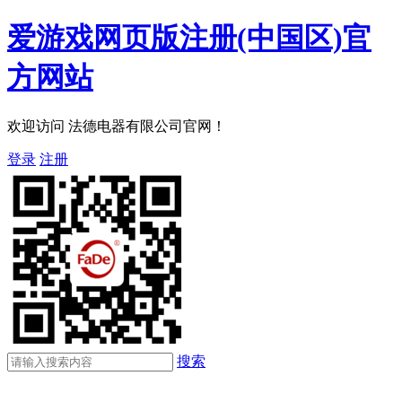
爱游戏网页版注册(中国区)官
方网站
欢迎访问 法德电器有限公司官网！
登录
注册
搜索