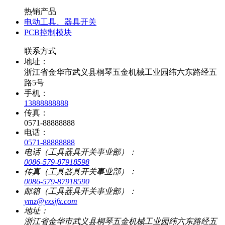
热销产品
电动工具、器具开关
PCB控制模块
联系方式
地址：
浙江省金华市武义县桐琴五金机械工业园纬六东路经五
路5号
手机：
13888888888
传真：
0571-88888888
电话：
0571-88888888
电话（工具器具开关事业部）：
0086-579-87918598
传真（工具器具开关事业部）：
0086-579-87918590
邮箱（工具器具开关事业部）：
ymz@yxsjfx.com
地址：
浙江省金华市武义县桐琴五金机械工业园纬六东路经五