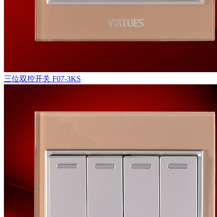
三位双控开关
F07-3KS