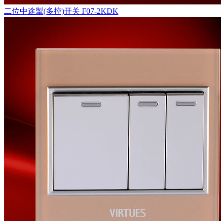
二位中途掣(多控)开关
F07-2KDK