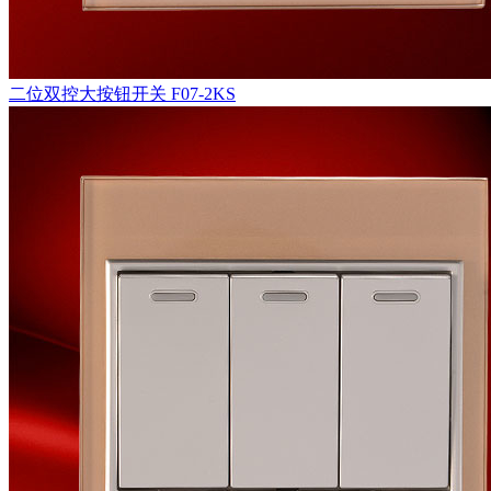
二位双控大按钮开关
F07-2KS