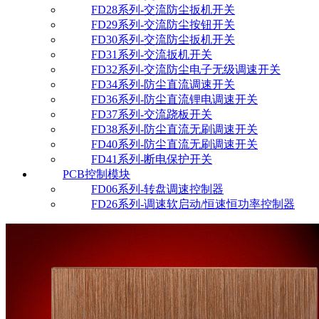
FD28系列-交流防尘扳机开关
FD29系列-交流防尘按钮开关
FD30系列-交流防尘扳机开关
FD31系列-交流扳机开关
FD32系列-交流防尘电子无级调速开关
FD34系列-防尘直流调速开关
FD36系列-防尘直流锂电调速开关
FD37系列-交流跷板开关
FD38系列-防尘直流无刷调速开关
FD40系列-防尘直流无刷调速开关
FD41系列-断电保护开关
PCB控制模块
FD06系列-转盘调速控制器
FD26系列-调速软启动/恒速恒功率控制器