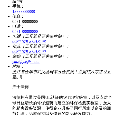
路5号
手机：
13888888888
传真：
0571-88888888
电话：
0571-88888888
电话（工具器具开关事业部）：
0086-579-87918598
传真（工具器具开关事业部）：
0086-579-87918590
邮箱（工具器具开关事业部）：
ymz@yxsjfx.com
地址：
浙江省金华市武义县桐琴五金机械工业园纬六东路经五
路5号
关于法德
法德拥有通过美国UL认证的WTDP实验室，以及应对全
球日益增长的环保趋势而建立的环保检测实验室，强大
的精尖设备资源，使得企业具备了同行所难以企及的细
节处理，品质保持以及快速的新品研发能力。