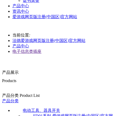
证书荣誉
产品中心
资讯中心
爱游戏网页版注册(中国区)官方网站
当前位置
:
法德爱游戏网页版注册(中国区)官方网站
产品中心
电子信息类插座
产品展示
Products
产品分类 Product List
产品分类
电动工具、器具开关
FD01系列-爱游戏网页版注册(中国区)官方网