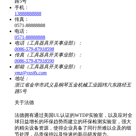
路5号
手机：
13888888888
传真：
0571-88888888
电话：
0571-88888888
电话（工具器具开关事业部）：
0086-579-87918598
传真（工具器具开关事业部）：
0086-579-87918590
邮箱（工具器具开关事业部）：
ymz@yxsjfx.com
地址：
浙江省金华市武义县桐琴五金机械工业园纬六东路经五
路5号
关于法德
法德拥有通过美国UL认证的WTDP实验室，以及应对全
球日益增长的环保趋势而建立的环保检测实验室，强大
的精尖设备资源，使得企业具备了同行所难以企及的细
节处理，品质保持以及快速的新品研发能力。