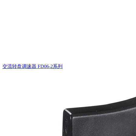
交流转盘调速器
FD06-2系列