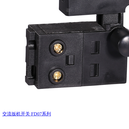
交流扳机开关
FD07系列