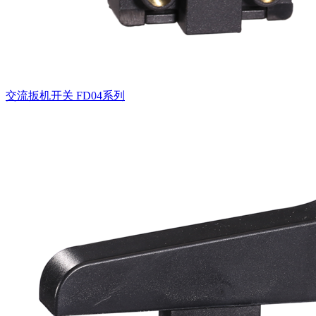
交流扳机开关
FD04系列