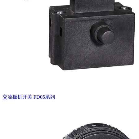
交流扳机开关
FD05系列