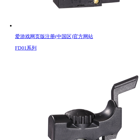
爱游戏网页版注册(中国区)官方网站
FD01系列