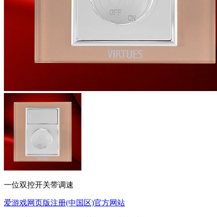
一位双控开关带调速
爱游戏网页版注册(中国区)官方网站