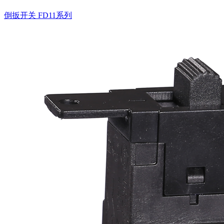
倒扳开关
FD11系列