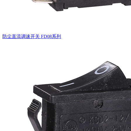
防尘直流调速开关
FD08系列