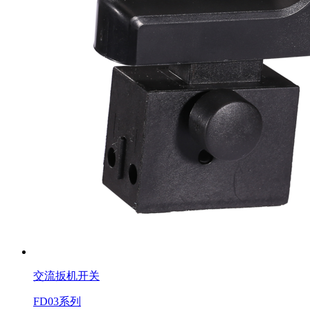
交流扳机开关
FD03系列