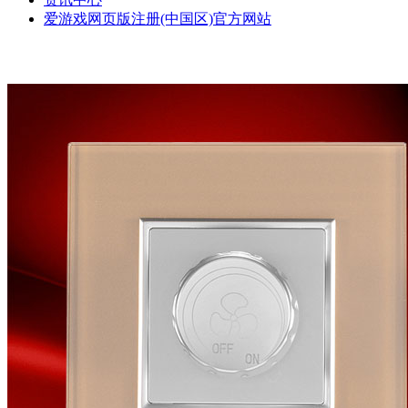
爱游戏网页版注册(中国区)官方网站